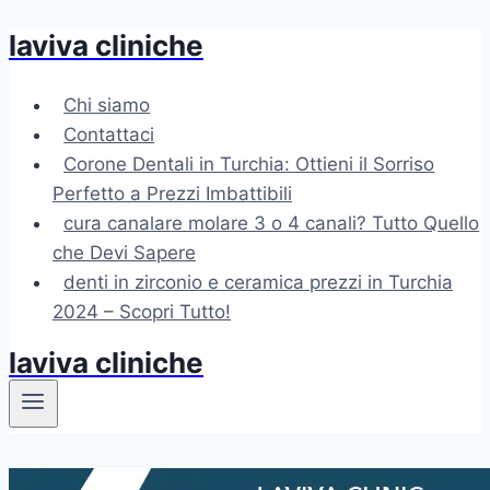
laviva cliniche
Salta
al
contenuto
Chi siamo
Contattaci
Corone Dentali in Turchia: Ottieni il Sorriso
Perfetto a Prezzi Imbattibili
cura canalare molare 3 o 4 canali? Tutto Quello
che Devi Sapere
denti in zirconio e ceramica prezzi in Turchia
2024 – Scopri Tutto!
laviva cliniche