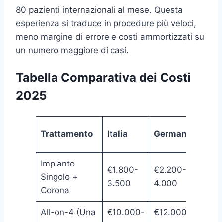
80 pazienti internazionali al mese. Questa
esperienza si traduce in procedure più veloci,
meno margine di errore e costi ammortizzati su
un numero maggiore di casi.
Tabella Comparativa dei Costi
2025
Turc
Trattamento
Italia
Germania
(LAV
Impianto
€1.800-
€2.200-
€45
Singolo +
3.500
4.000
700
Corona
All-on-4 (Una
€10.000-
€12.000-
€3.2