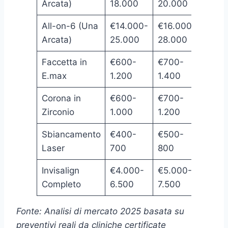
Arcata)
18.000
20.000
4.80
All-on-6 (Una
€14.000-
€16.000-
€4.5
Arcata)
25.000
28.000
5.50
Faccetta in
€600-
€700-
€180
E.max
1.200
1.400
300
Corona in
€600-
€700-
€20
Zirconio
1.000
1.200
350
Sbiancamento
€400-
€500-
€150
Laser
700
800
250
Invisalign
€4.000-
€5.000-
€2.2
Completo
6.500
7.500
3.0
Fonte: Analisi di mercato 2025 basata su
preventivi reali da cliniche certificate