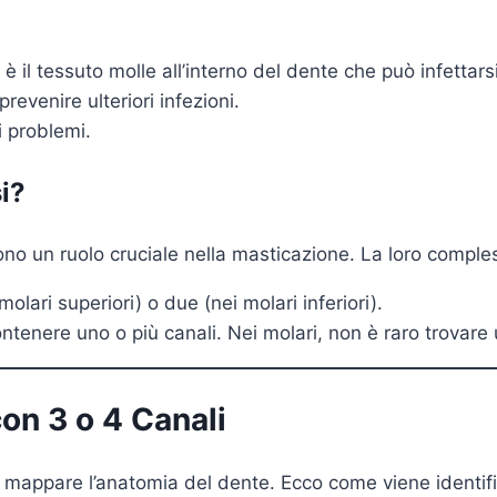
 è il tessuto molle all’interno del dente che può infettar
 prevenire ulteriori infezioni.
i problemi.
i?
ono un ruolo cruciale nella masticazione. La loro comples
olari superiori) o due (nei molari inferiori).
ontenere uno o più canali. Nei molari, non è raro trova
on 3 o 4 Canali
r mappare l’anatomia del dente. Ecco come viene identifi