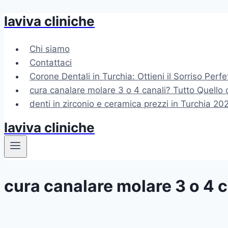
laviva cliniche
Salta
al
contenuto
Chi siamo
Contattaci
Corone Dentali in Turchia: Ottieni il Sorriso Perfe
cura canalare molare 3 o 4 canali? Tutto Quello
denti in zirconio e ceramica prezzi in Turchia 20
laviva cliniche
cura canalare molare 3 o 4 