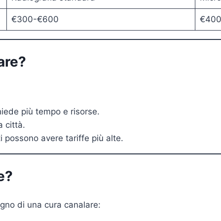
€300-€600
€400
are?
hiede più tempo e risorse.
a città.
ti possono avere tariffe più alte.
e?
ogno di una cura canalare: