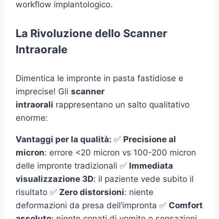
workflow implantologico.
La Rivoluzione dello Scanner
Intraorale
Dimentica le impronte in pasta fastidiose e
imprecise! Gli
scanner
intraorali
rappresentano un salto qualitativo
enorme:
Vantaggi per la qualità:
✅
Precisione al
micron
: errore <20 micron vs 100-200 micron
delle impronte tradizionali ✅
Immediata
visualizzazione 3D
: il paziente vede subito il
risultato ✅
Zero distorsioni
: niente
deformazioni da presa dell’impronta ✅
Comfort
assoluto
: niente conati di vomito o sensazioni