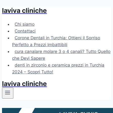
laviva cliniche
Salta
al
contenuto
Chi siamo
Contattaci
Corone Dentali in Turchia: Ottieni il Sorriso
Perfetto a Prezzi Imbattibili
cura canalare molare 3 o 4 canali? Tutto Quello
che Devi Sapere
denti in zirconio e ceramica prezzi in Turchia
2024 – Scopri Tutto!
laviva cliniche