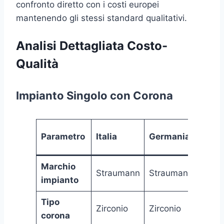
confronto diretto con i costi europei
mantenendo gli stessi standard qualitativi.
Analisi Dettagliata Costo-
Qualità
Impianto Singolo con Corona
Turc
Parametro
Italia
Germania
(LAV
Marchio
Straumann
Straumann
Stra
impianto
Tipo
Zirconio
Zirconio
Zirco
corona