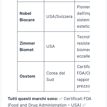
Pioniere
Nobel
dell’implantolog
USA/Svizzera
Biocare
sistema TiUnite
estetica superi
Tecnologia MTX
Zimmer
resistenza
USA
Biomet
biomeccanica
eccellente
Certificazioni
Corea del
FDA/CE, ottimo
Osstem
Sud
rapporto qualit
prezzo
Tutti questi marchi sono:
✅ Certificati FDA
(Food and Drug Administration – USA) ✅