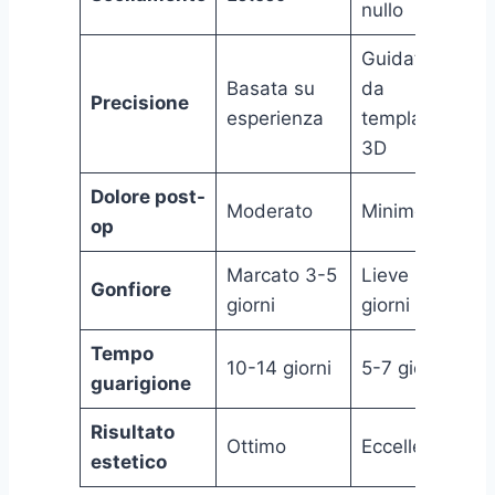
nullo
Guidata
Basata su
da
Precisione
esperienza
template
3D
Dolore post-
Moderato
Minimo
op
Marcato 3-5
Lieve 1-2
Gonfiore
giorni
giorni
Tempo
10-14 giorni
5-7 giorni
guarigione
Risultato
Ottimo
Eccellente
estetico