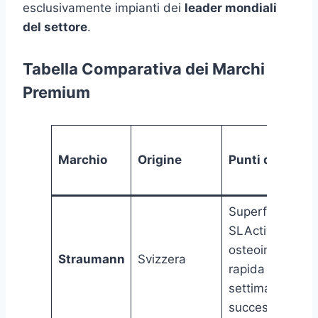
esclusivamente impianti dei
leader mondiali
del settore
.
Tabella Comparativa dei Marchi
Premium
Marchio
Origine
Punti di Forza
Superficie
SLActive,
osteointegrazi
Straumann
Svizzera
rapida (3-4
settimane), tas
successo 99.3