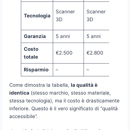
Scan
Scanner
Scanner
Tecnologia
3D +
3D
3D
Guid
Garanzia
5 anni
5 anni
10 an
Costo
€2.500
€2.800
€650
totale
Risparmio
–
–
74%
Come dimostra la tabella,
la qualità è
identica
(stesso marchio, stesso materiale,
stessa tecnologia), ma il costo è drasticamente
inferiore. Questo è il vero significato di “qualità
accessibile”.