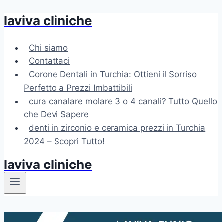
laviva cliniche
Salta
al
contenuto
Chi siamo
Contattaci
Corone Dentali in Turchia: Ottieni il Sorriso
Perfetto a Prezzi Imbattibili
cura canalare molare 3 o 4 canali? Tutto Quello
che Devi Sapere
denti in zirconio e ceramica prezzi in Turchia
2024 – Scopri Tutto!
laviva cliniche