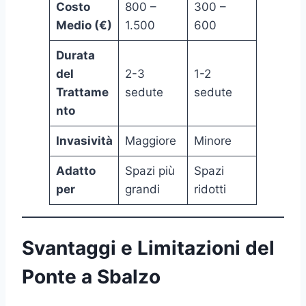
Costo
800 –
300 –
Medio (€)
1.500
600
Durata
del
2-3
1-2
Trattame
sedute
sedute
nto
Invasività
Maggiore
Minore
Adatto
Spazi più
Spazi
per
grandi
ridotti
Svantaggi e Limitazioni del
Ponte a Sbalzo