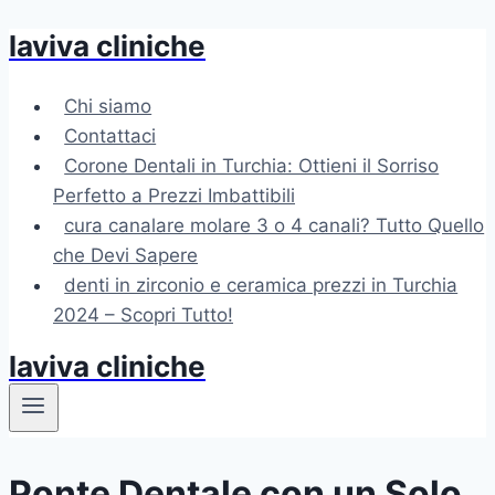
laviva cliniche
Salta
al
contenuto
Chi siamo
Contattaci
Corone Dentali in Turchia: Ottieni il Sorriso
Perfetto a Prezzi Imbattibili
cura canalare molare 3 o 4 canali? Tutto Quello
che Devi Sapere
denti in zirconio e ceramica prezzi in Turchia
2024 – Scopri Tutto!
laviva cliniche
Ponte Dentale con un Solo