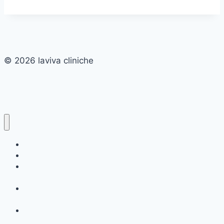
© 2026 laviva cliniche
Chi siamo
Contattaci
Corone Dentali in Turchia: Ottieni il Sorriso Perfetto a Prezzi
Imbattibili
cura canalare molare 3 o 4 canali? Tutto Quello che Devi
Sapere
denti in zirconio e ceramica prezzi in Turchia 2024 – Scopri
Tutto!