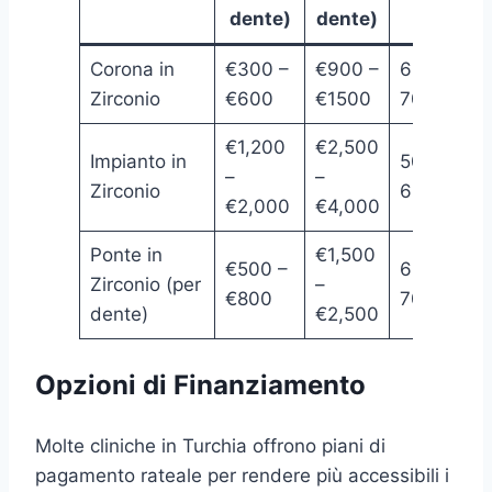
dente)
dente)
Corona in
€300 –
€900 –
60% –
Zirconio
€600
€1500
70%
€1,200
€2,500
Impianto in
50% –
–
–
Zirconio
60%
€2,000
€4,000
Ponte in
€1,500
€500 –
60% –
Zirconio (per
–
€800
70%
dente)
€2,500
Opzioni di Finanziamento
Molte cliniche in Turchia offrono piani di
pagamento rateale per rendere più accessibili i