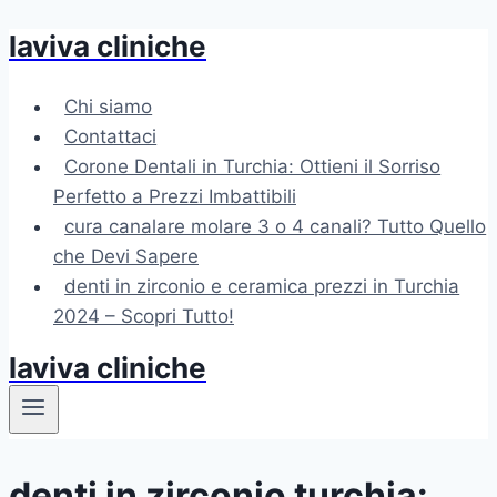
laviva cliniche
Salta
al
contenuto
Chi siamo
Contattaci
Corone Dentali in Turchia: Ottieni il Sorriso
Perfetto a Prezzi Imbattibili
cura canalare molare 3 o 4 canali? Tutto Quello
che Devi Sapere
denti in zirconio e ceramica prezzi in Turchia
2024 – Scopri Tutto!
laviva cliniche
denti in zirconio turchia: